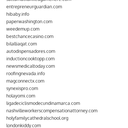
entrepreneurguardian.com
hibaby.info
paperwashington.com
weedemup.com
bestchancecasino.com
bilalliaqat.com
autodispensadores.com
inductioncooktopp.com
newsmedicaltoday.com
roofingnevada.info
magconnectx.com
synexispro.com
holayomi.com
ligadeciclismodecundinamarca.com
nashvilleworkerscompensationattorney.com
holyfamilycathedralschool.org
londonkiddy.com