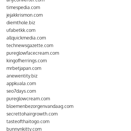
timespedia.com
jejakkrismon.com
diemthole.biz
ufabetkk.com
allquickmedia.com
technewsgazette.com
pureglowfacecream.com
kingofherrings.com
mrbetjapan.com
anewentity.biz
appkuala.com
seo7days.com
pureglowcream.com
bloemenbezorgenvandaag.com
secrettohairgrowth.com
tasteofthaitogo.com
bunnynkitty.com