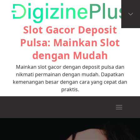
Skip
to
content
Slot Gacor Deposit
Pulsa: Mainkan Slot
dengan Mudah
Mainkan slot gacor dengan deposit pulsa dan
nikmati permainan dengan mudah. Dapatkan
kemenangan besar dengan cara yang cepat dan
praktis.