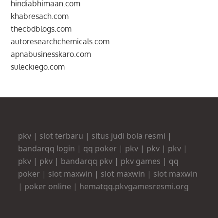
hindiabhimaan.com
khabresach.com
thecbdblogs.com
autoresearchchemicals.com
apnabusinesskaro.com
suleckiego.com
pkv
|
slot terbaru
|
situs judi bola resmi
|
bandarqq login
|
qq poker
|
pkv
|
pkv
|
pkv
|
pkv
|
pkv
|
bandarqq pkv
|
pkv games
|
qq
poker
|
slot maxwin
|
slot maxwin
|
slot maxwin
|
poker online
|
hematqq.pkvgamesresmi.org