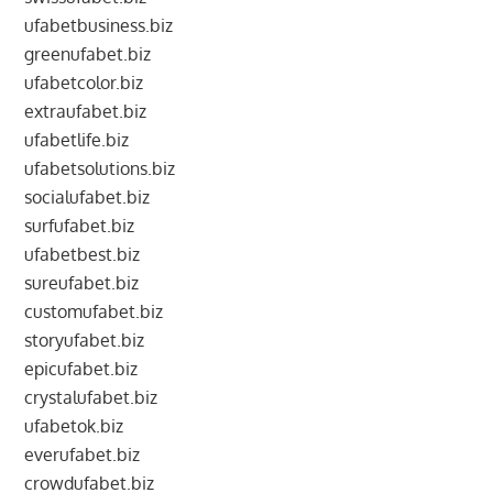
ufabetbusiness.biz
greenufabet.biz
ufabetcolor.biz
extraufabet.biz
ufabetlife.biz
ufabetsolutions.biz
socialufabet.biz
surfufabet.biz
ufabetbest.biz
sureufabet.biz
customufabet.biz
storyufabet.biz
epicufabet.biz
crystalufabet.biz
ufabetok.biz
everufabet.biz
crowdufabet.biz