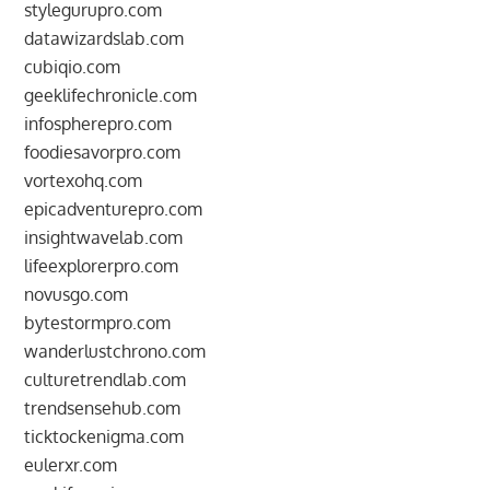
stylegurupro.com
datawizardslab.com
cubiqio.com
geeklifechronicle.com
infospherepro.com
foodiesavorpro.com
vortexohq.com
epicadventurepro.com
insightwavelab.com
lifeexplorerpro.com
novusgo.com
bytestormpro.com
wanderlustchrono.com
culturetrendlab.com
trendsensehub.com
ticktockenigma.com
eulerxr.com