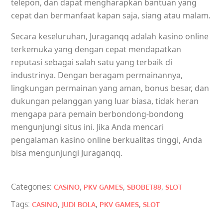
telepon, dan dapat mengharapkan bantuan yang
cepat dan bermanfaat kapan saja, siang atau malam.
Secara keseluruhan, Juraganqq adalah kasino online
terkemuka yang dengan cepat mendapatkan
reputasi sebagai salah satu yang terbaik di
industrinya. Dengan beragam permainannya,
lingkungan permainan yang aman, bonus besar, dan
dukungan pelanggan yang luar biasa, tidak heran
mengapa para pemain berbondong-bondong
mengunjungi situs ini. Jika Anda mencari
pengalaman kasino online berkualitas tinggi, Anda
bisa mengunjungi Juraganqq.
Categories:
,
,
,
CASINO
PKV GAMES
SBOBET88
SLOT
Tags:
,
,
,
CASINO
JUDI BOLA
PKV GAMES
SLOT