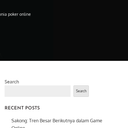
unia poker online
Search
Search
RECENT POSTS
Sakong: Tren Besar Berikutnya dalam Game
Online