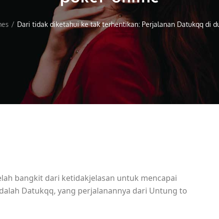
mes
Dari tidak diketahui ke tak terhentikan: Perjalanan Datukqq di d
elah bangkit dari ketidakjelasan untuk mencapai
adalah Datukqq, yang perjalanannya dari Untung to