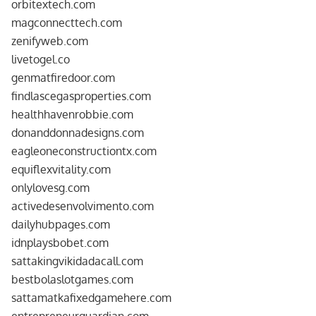
orbitextech.com
magconnecttech.com
zenifyweb.com
livetogel.co
genmatfiredoor.com
findlascegasproperties.com
healthhavenrobbie.com
donanddonnadesigns.com
eagleoneconstructiontx.com
equiflexvitality.com
onlylovesg.com
activedesenvolvimento.com
dailyhubpages.com
idnplaysbobet.com
sattakingvikidadacall.com
bestbolaslotgames.com
sattamatkafixedgamehere.com
entrepreneurguardian.com