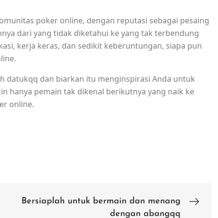
omunitas poker online, dengan reputasi sebagai pesaing
nnya dari yang tidak diketahui ke yang tak terbendung
si, kerja keras, dan sedikit keberuntungan, siapa pun
line.
kisah datukqq dan biarkan itu menginspirasi Anda untuk
in hanya pemain tak dikenal berikutnya yang naik ke
r online.
Bersiaplah untuk bermain dan menang
dengan abangqq