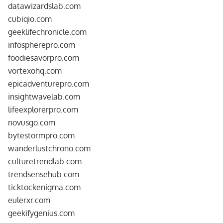
datawizardslab.com
cubiqio.com
geeklifechronicle.com
infospherepro.com
foodiesavorpro.com
vortexohq.com
epicadventurepro.com
insightwavelab.com
lifeexplorerpro.com
novusgo.com
bytestormpro.com
wanderlustchrono.com
culturetrendlab.com
trendsensehub.com
ticktockenigma.com
eulerxr.com
geekifygenius.com