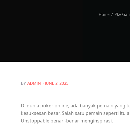
Home
Pkv Ga
Posted
BY
ADMIN
JUNE 2, 2025
on
Di dunia poker online, ada banyak pemain yang t
kesuksesan besar. Salah satu pemain seperti itu 
Unstoppable benar -benar menginspirasi.