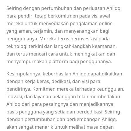
Seiring dengan pertumbuhan dan perluasan Ahliqq,
para pendiri tetap berkomitmen pada visi awal
mereka untuk menyediakan pengalaman online
yang aman, terjamin, dan menyenangkan bagi
penggunanya. Mereka terus berinvestasi pada
teknologi terkini dan langkah-langkah keamanan,
dan terus mencari cara untuk meningkatkan dan
menyempurnakan platform bagi penggunanya.
Kesimpulannya, keberhasilan Ahliqq dapat dikaitkan
dengan kerja keras, dedikasi, dan visi para
pendirinya. Komitmen mereka terhadap keunggulan,
inovasi, dan layanan pelanggan telah membedakan
Ahliqq dari para pesaingnya dan menjadikannya
basis pengguna yang setia dan berdedikasi. Seiring
dengan pertumbuhan dan perkembangan Ahliqq,
akan sangat menarik untuk melihat masa depan