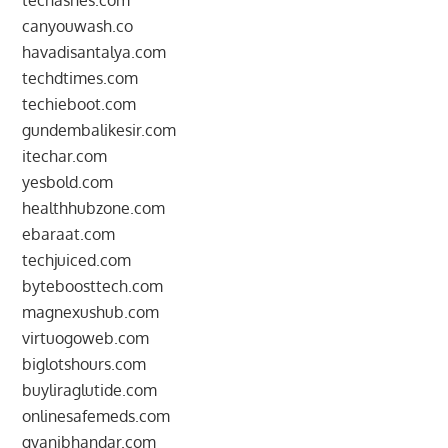
techashes.com
canyouwash.co
havadisantalya.com
techdtimes.com
techieboot.com
gundembalikesir.com
itechar.com
yesbold.com
healthhubzone.com
ebaraat.com
techjuiced.com
byteboosttech.com
magnexushub.com
virtuogoweb.com
biglotshours.com
buyliraglutide.com
onlinesafemeds.com
gyanibhandar.com