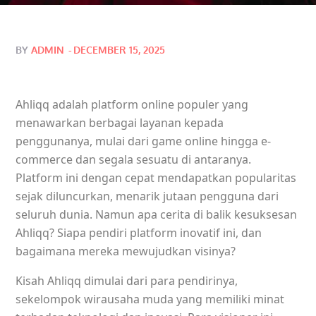
Posted
BY
ADMIN
DECEMBER 15, 2025
on
Ahliqq adalah platform online populer yang
menawarkan berbagai layanan kepada
penggunanya, mulai dari game online hingga e-
commerce dan segala sesuatu di antaranya.
Platform ini dengan cepat mendapatkan popularitas
sejak diluncurkan, menarik jutaan pengguna dari
seluruh dunia. Namun apa cerita di balik kesuksesan
Ahliqq? Siapa pendiri platform inovatif ini, dan
bagaimana mereka mewujudkan visinya?
Kisah Ahliqq dimulai dari para pendirinya,
sekelompok wirausaha muda yang memiliki minat