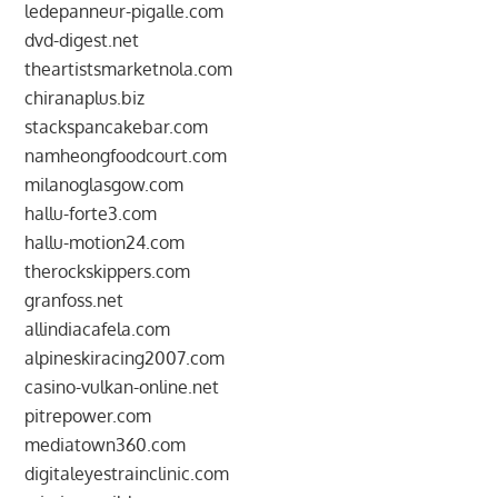
ledepanneur-pigalle.com
dvd-digest.net
theartistsmarketnola.com
chiranaplus.biz
stackspancakebar.com
namheongfoodcourt.com
milanoglasgow.com
hallu-forte3.com
hallu-motion24.com
therockskippers.com
granfoss.net
allindiacafela.com
alpineskiracing2007.com
casino-vulkan-online.net
pitrepower.com
mediatown360.com
digitaleyestrainclinic.com