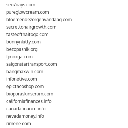
seo7days.com
pureglowcream.com
bloemenbezorgenvandaag.com
secrettohairgrowth.com
tasteofthaitogo.com
bunnynkitty.com
bezopasnik.org
fjmnxga.com
saigonstartransport.com
bangmaxwin.com
infonetive.com
epictacoshop.com
biopuraskinserum.com
californiafinances.info
canadafinance.info
nevadamoney.info
rimene.com