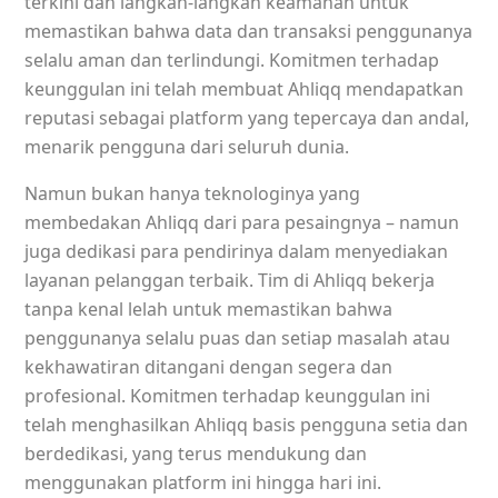
terkini dan langkah-langkah keamanan untuk
memastikan bahwa data dan transaksi penggunanya
selalu aman dan terlindungi. Komitmen terhadap
keunggulan ini telah membuat Ahliqq mendapatkan
reputasi sebagai platform yang tepercaya dan andal,
menarik pengguna dari seluruh dunia.
Namun bukan hanya teknologinya yang
membedakan Ahliqq dari para pesaingnya – namun
juga dedikasi para pendirinya dalam menyediakan
layanan pelanggan terbaik. Tim di Ahliqq bekerja
tanpa kenal lelah untuk memastikan bahwa
penggunanya selalu puas dan setiap masalah atau
kekhawatiran ditangani dengan segera dan
profesional. Komitmen terhadap keunggulan ini
telah menghasilkan Ahliqq basis pengguna setia dan
berdedikasi, yang terus mendukung dan
menggunakan platform ini hingga hari ini.