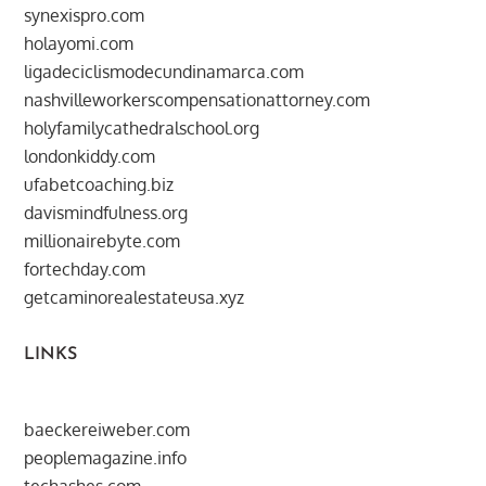
synexispro.com
holayomi.com
ligadeciclismodecundinamarca.com
nashvilleworkerscompensationattorney.com
holyfamilycathedralschool.org
londonkiddy.com
ufabetcoaching.biz
davismindfulness.org
millionairebyte.com
fortechday.com
getcaminorealestateusa.xyz
LINKS
baeckereiweber.com
peoplemagazine.info