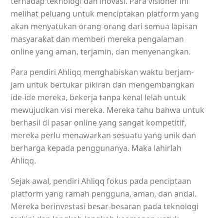
terhadap teknologi dan inovasi. Para visioner ini
melihat peluang untuk menciptakan platform yang
akan menyatukan orang-orang dari semua lapisan
masyarakat dan memberi mereka pengalaman
online yang aman, terjamin, dan menyenangkan.
Para pendiri Ahliqq menghabiskan waktu berjam-
jam untuk bertukar pikiran dan mengembangkan
ide-ide mereka, bekerja tanpa kenal lelah untuk
mewujudkan visi mereka. Mereka tahu bahwa untuk
berhasil di pasar online yang sangat kompetitif,
mereka perlu menawarkan sesuatu yang unik dan
berharga kepada penggunanya. Maka lahirlah
Ahliqq.
Sejak awal, pendiri Ahliqq fokus pada penciptaan
platform yang ramah pengguna, aman, dan andal.
Mereka berinvestasi besar-besaran pada teknologi