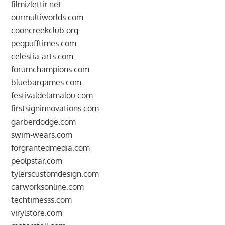
filmizlettir.net
ourmultiworlds.com
cooncreekclub.org
pegpufftimes.com
celestia-arts.com
forumchampions.com
bluebargames.com
festivaldelamalou.com
firstsigninnovations.com
garberdodge.com
swim-wears.com
forgrantedmedia.com
peolpstar.com
tylerscustomdesign.com
carworksonline.com
techtimesss.com
virylstore.com