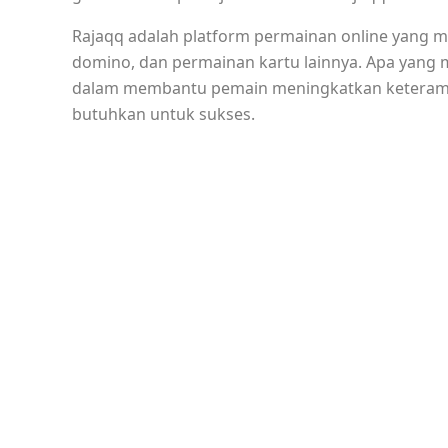
Rajaqq adalah platform permainan online yang 
domino, dan permainan kartu lainnya. Apa yang 
dalam membantu pemain meningkatkan keteramp
butuhkan untuk sukses.
Salah satu fitur utama Rajaqq adalah koleksi tut
dirancang untuk membantu pemain pemula memah
dan meningkatkan gameplay mereka secara kese
kepada para pemain, Rajaqq memberi mereka ke
Selain tutorial dan panduan, Rajaqq juga menaw
dapat menguji keterampilan mereka melawan ora
menantang diri mereka sendiri, belajar dari kesa
dalam permainan favorit mereka. Platform ini j
memberikan pemain kesempatan untuk bersain
Cara lain Rajaqq mengubah permainan untuk par
Platform ini memiliki tim moderator dan staf 