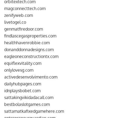
orbitextech.com
magconnecttech.com
zenifyweb.com
livetogel.co
genmatfiredoor.com
findlascegasproperties.com
healthhavenrobbie.com
donanddonnadesigns.com
eagleoneconstructiontx.com
equiflexvitality.com
onlylovesg.com
activedesenvolvimento.com
dailyhubpages.com
idnplaysbobet.com
sattakingvikidadacall.com
bestbolaslotgames.com
sattamatkafixedgamehere.com
entrepreneurguardian.com