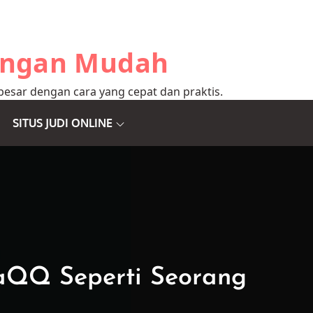
dengan Mudah
sar dengan cara yang cepat dan praktis.
SITUS JUDI ONLINE
aQQ Seperti Seorang