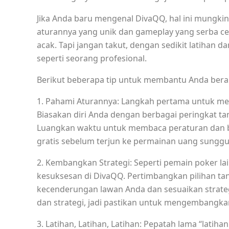
Jika Anda baru mengenal DivaQQ, hal ini mung
aturannya yang unik dan gameplay yang serba c
acak. Tapi jangan takut, dengan sedikit latihan 
seperti seorang profesional.
Berikut beberapa tip untuk membantu Anda beral
1. Pahami Aturannya: Langkah pertama untuk m
Biasakan diri Anda dengan berbagai peringkat t
Luangkan waktu untuk membaca peraturan dan b
gratis sebelum terjun ke permainan uang sungg
2. Kembangkan Strategi: Seperti pemain poker lain
kesuksesan di DivaQQ. Pertimbangkan pilihan tang
kecenderungan lawan Anda dan sesuaikan strateg
dan strategi, jadi pastikan untuk mengembangka
3. Latihan, Latihan, Latihan: Pepatah lama “lati