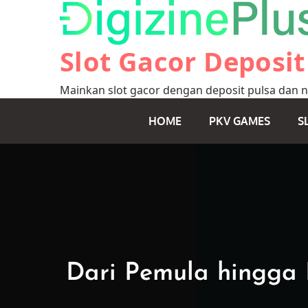
Skip
to
content
Slot Gacor Deposi
Mainkan slot gacor dengan deposit pulsa dan
HOME
PKV GAMES
S
Dari Pemula hingga