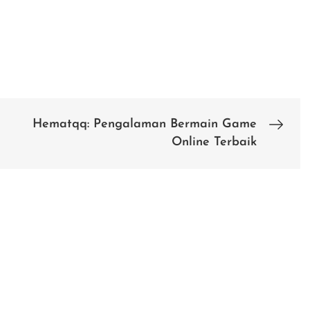
Hematqq: Pengalaman Bermain Game
Online Terbaik