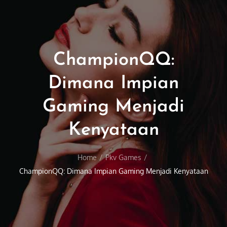
ChampionQQ:
Dimana Impian
Gaming Menjadi
Kenyataan
Home
Pkv Games
ChampionQQ: Dimana Impian Gaming Menjadi Kenyataan