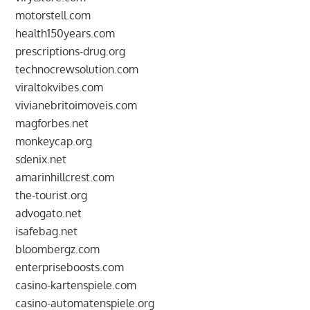
motorstell.com
health150years.com
prescriptions-drug.org
technocrewsolution.com
viraltokvibes.com
vivianebritoimoveis.com
magforbes.net
monkeycap.org
sdenix.net
amarinhillcrest.com
the-tourist.org
advogato.net
isafebag.net
bloombergz.com
enterpriseboosts.com
casino-kartenspiele.com
casino-automatenspiele.org