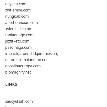
ohyeea.com
zhitiemoe.com
nungkub.com
anotherindian.com
xylemcider.com
taniaetiago.com
juzfitketo.com
pasomaga.com
impactgardencbdgummies.org
naturesstimulantcbd.net
nopalinaeuropa.com
biomagnify.net
LINKS
saucyukiah.com