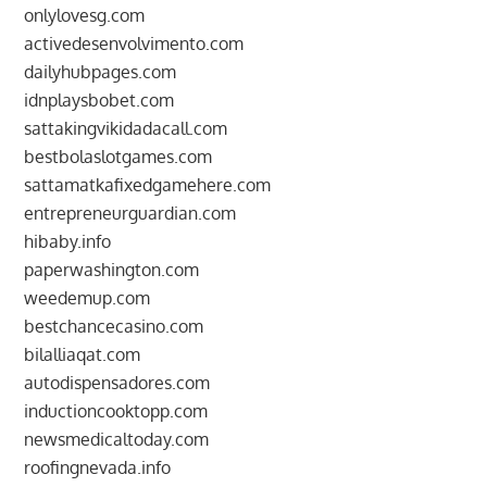
onlylovesg.com
activedesenvolvimento.com
dailyhubpages.com
idnplaysbobet.com
sattakingvikidadacall.com
bestbolaslotgames.com
sattamatkafixedgamehere.com
entrepreneurguardian.com
hibaby.info
paperwashington.com
weedemup.com
bestchancecasino.com
bilalliaqat.com
autodispensadores.com
inductioncooktopp.com
newsmedicaltoday.com
roofingnevada.info