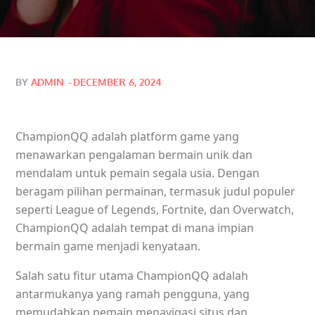
Posted
BY
ADMIN
DECEMBER 6, 2024
on
ChampionQQ adalah platform game yang
menawarkan pengalaman bermain unik dan
mendalam untuk pemain segala usia. Dengan
beragam pilihan permainan, termasuk judul populer
seperti League of Legends, Fortnite, dan Overwatch,
ChampionQQ adalah tempat di mana impian
bermain game menjadi kenyataan.
Salah satu fitur utama ChampionQQ adalah
antarmukanya yang ramah pengguna, yang
memudahkan pemain menavigasi situs dan