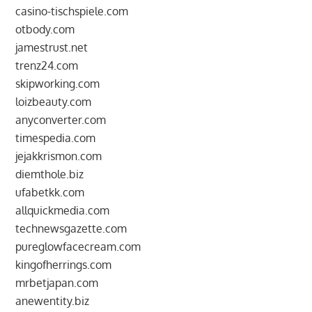
casino-tischspiele.com
otbody.com
jamestrust.net
trenz24.com
skipworking.com
loizbeauty.com
anyconverter.com
timespedia.com
jejakkrismon.com
diemthole.biz
ufabetkk.com
allquickmedia.com
technewsgazette.com
pureglowfacecream.com
kingofherrings.com
mrbetjapan.com
anewentity.biz