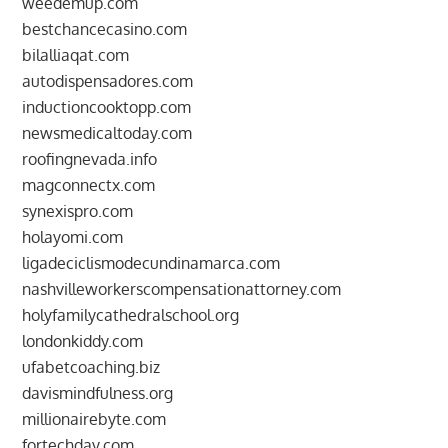
weedemup.com
bestchancecasino.com
bilalliaqat.com
autodispensadores.com
inductioncooktopp.com
newsmedicaltoday.com
roofingnevada.info
magconnectx.com
synexispro.com
holayomi.com
ligadeciclismodecundinamarca.com
nashvilleworkerscompensationattorney.com
holyfamilycathedralschool.org
londonkiddy.com
ufabetcoaching.biz
davismindfulness.org
millionairebyte.com
fortechday.com