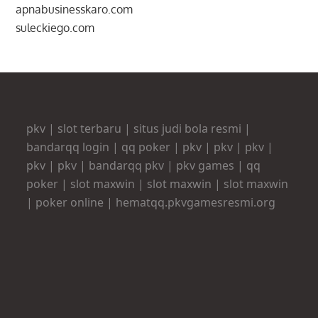
apnabusinesskaro.com
suleckiego.com
pkv
|
slot terbaru
|
situs judi bola resmi
|
bandarqq login
|
qq poker
|
pkv
|
pkv
|
pkv
|
pkv
|
pkv
|
bandarqq pkv
|
pkv games
|
qq
poker
|
slot maxwin
|
slot maxwin
|
slot maxwin
|
poker online
|
hematqq.pkvgamesresmi.org