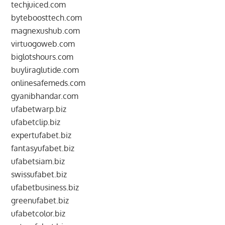
techjuiced.com
byteboosttech.com
magnexushub.com
virtuogoweb.com
biglotshours.com
buyliraglutide.com
onlinesafemeds.com
gyanibhandar.com
ufabetwarp.biz
ufabetclip.biz
expertufabet.biz
fantasyufabet.biz
ufabetsiam.biz
swissufabet.biz
ufabetbusiness.biz
greenufabet.biz
ufabetcolor.biz