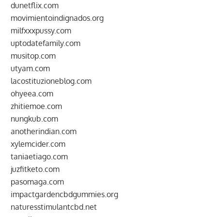
dunetflix.com
movimientoindignados.org
milfxxxpussy.com
uptodatefamily.com
musitop.com
utyam.com
lacostituzioneblog.com
ohyeea.com
zhitiemoe.com
nungkub.com
anotherindian.com
xylemcider.com
taniaetiago.com
juzfitketo.com
pasomaga.com
impactgardencbdgummies.org
naturesstimulantcbd.net