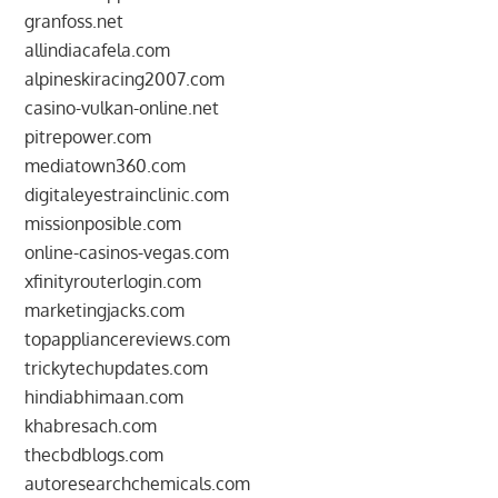
granfoss.net
allindiacafela.com
alpineskiracing2007.com
casino-vulkan-online.net
pitrepower.com
mediatown360.com
digitaleyestrainclinic.com
missionposible.com
online-casinos-vegas.com
xfinityrouterlogin.com
marketingjacks.com
topappliancereviews.com
trickytechupdates.com
hindiabhimaan.com
khabresach.com
thecbdblogs.com
autoresearchchemicals.com