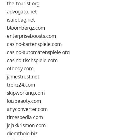
the-tourist.org
advogato.net
isafebag.net
bloombergz.com
enterpriseboosts.com
casino-kartenspiele.com
casino-automatenspiele.org
casino-tischspiele.com
otbody.com
jamestrust.net
trenz24.com
skipworking.com
loizbeauty.com
anyconverter.com
timespedia.com
jejakkrismon.com
diemthole.biz