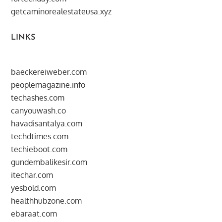
getcaminorealestateusa.xyz
LINKS
baeckereiweber.com
peoplemagazine.info
techashes.com
canyouwash.co
havadisantalya.com
techdtimes.com
techieboot.com
gundembalikesir.com
itechar.com
yesbold.com
healthhubzone.com
ebaraat.com