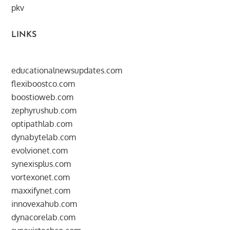
pkv
LINKS
educationalnewsupdates.com
flexiboostco.com
boostioweb.com
zephyrushub.com
optipathlab.com
dynabytelab.com
evolvionet.com
synexisplus.com
vortexonet.com
maxxifynet.com
innovexahub.com
dynacorelab.com