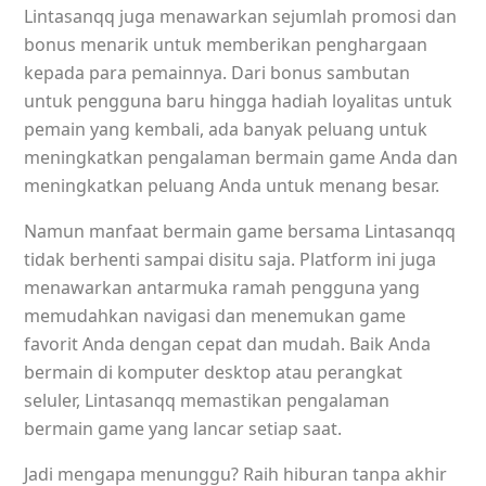
Lintasanqq juga menawarkan sejumlah promosi dan
bonus menarik untuk memberikan penghargaan
kepada para pemainnya. Dari bonus sambutan
untuk pengguna baru hingga hadiah loyalitas untuk
pemain yang kembali, ada banyak peluang untuk
meningkatkan pengalaman bermain game Anda dan
meningkatkan peluang Anda untuk menang besar.
Namun manfaat bermain game bersama Lintasanqq
tidak berhenti sampai disitu saja. Platform ini juga
menawarkan antarmuka ramah pengguna yang
memudahkan navigasi dan menemukan game
favorit Anda dengan cepat dan mudah. Baik Anda
bermain di komputer desktop atau perangkat
seluler, Lintasanqq memastikan pengalaman
bermain game yang lancar setiap saat.
Jadi mengapa menunggu? Raih hiburan tanpa akhir