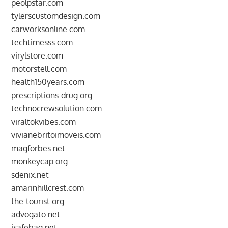
peolpstar.com
tylerscustomdesign.com
carworksonline.com
techtimesss.com
virylstore.com
motorstell.com
health150years.com
prescriptions-drug.org
technocrewsolution.com
viraltokvibes.com
vivianebritoimoveis.com
magforbes.net
monkeycap.org
sdenix.net
amarinhillcrest.com
the-tourist.org
advogato.net
isafebag.net