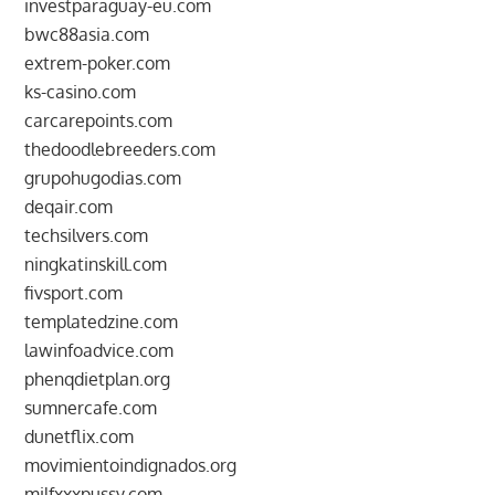
investparaguay-eu.com
bwc88asia.com
extrem-poker.com
ks-casino.com
carcarepoints.com
thedoodlebreeders.com
grupohugodias.com
deqair.com
techsilvers.com
ningkatinskill.com
fivsport.com
templatedzine.com
lawinfoadvice.com
phenqdietplan.org
sumnercafe.com
dunetflix.com
movimientoindignados.org
milfxxxpussy.com