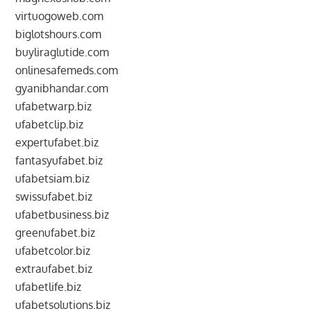
virtuogoweb.com
biglotshours.com
buyliraglutide.com
onlinesafemeds.com
gyanibhandar.com
ufabetwarp.biz
ufabetclip.biz
expertufabet.biz
fantasyufabet.biz
ufabetsiam.biz
swissufabet.biz
ufabetbusiness.biz
greenufabet.biz
ufabetcolor.biz
extraufabet.biz
ufabetlife.biz
ufabetsolutions.biz