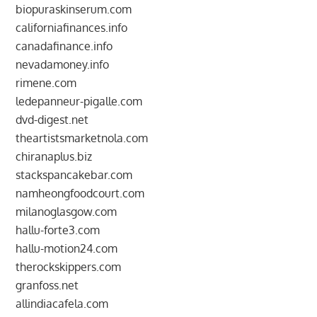
biopuraskinserum.com
californiafinances.info
canadafinance.info
nevadamoney.info
rimene.com
ledepanneur-pigalle.com
dvd-digest.net
theartistsmarketnola.com
chiranaplus.biz
stackspancakebar.com
namheongfoodcourt.com
milanoglasgow.com
hallu-forte3.com
hallu-motion24.com
therockskippers.com
granfoss.net
allindiacafela.com