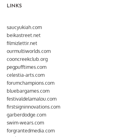
LINKS
saucyukiah.com
beikastreet.net
filmizlettir.net
ourmultiworlds.com
cooncreekclub.org
pegpufftimes.com
celestia-arts.com
forumchampions.com
bluebargames.com
festivaldelamalou.com
firstsigninnovations.com
garberdodge.com
swim-wears.com
forgrantedmedia.com