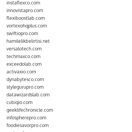
instaflexco.com
innovistapro.com
flexiboostlab.com
vortexohqplus.com
swiftiopro.com
hamilelikbelirtisi.net
versalotech.com
techmaxco.com
exceedolab.com
activaxio.com
dynabytesco.com
stylegurupro.com
datawizardslab.com
cubiqio.com
geeklifechronicle.com
infospherepro.com
foodiesavorpro.com