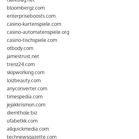
bloombergz.com
enterpriseboosts.com
casino-kartenspiele.com
casino-automatenspiele.org
casino-tischspiele.com
otbody.com
jamestrust.net
trenz24.com
skipworking.com
loizbeauty.com
anyconverter.com
timespedia.com
jejakkrismon.com
diemthole.biz
ufabetkk.com
allquickmedia.com
technewsgazette.com