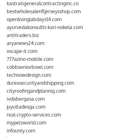
kastratigeneralcontractinginc.co
bestwholesalenfljerseysshop.com
openlivinglabdays14.com
ayurvedakonsultti-kari-nokela.com
antitraders.biz
aryanews24.com
xscape-it.com
777azino-mobile.com
cobbseniorbowl.com
technowdesign.com
durexsecurityandshipping.com
cityroofingandplannig.com
ivdabergasa.com
juyultadesga.com
real-crypto-services.com
mypetzworld.com
infounty.com