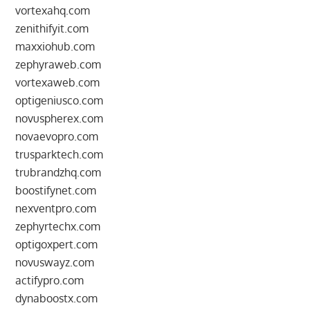
vortexahq.com
zenithifyit.com
maxxiohub.com
zephyraweb.com
vortexaweb.com
optigeniusco.com
novuspherex.com
novaevopro.com
trusparktech.com
trubrandzhq.com
boostifynet.com
nexventpro.com
zephyrtechx.com
optigoxpert.com
novuswayz.com
actifypro.com
dynaboostx.com