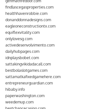
genmatfiredoor.com
findlascegasproperties.com
healthhavenrobbie.com
donanddonnadesigns.com
eagleoneconstructiontx.com
equiflexvitality.com
onlylovesg.com
activedesenvolvimento.com
dailyhubpages.com
idnplaysbobet.com
sattakingvikidadacall.com
bestbolaslotgames.com
sattamatkafixedgamehere.com
entrepreneurguardian.com
hibaby.info
paperwashington.com
weedemup.com
bestchancecasino.com