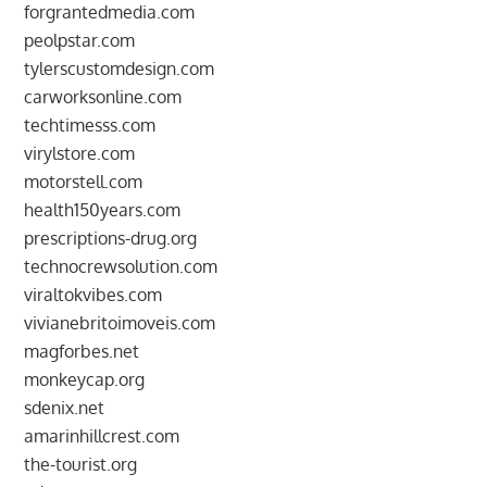
forgrantedmedia.com
peolpstar.com
tylerscustomdesign.com
carworksonline.com
techtimesss.com
virylstore.com
motorstell.com
health150years.com
prescriptions-drug.org
technocrewsolution.com
viraltokvibes.com
vivianebritoimoveis.com
magforbes.net
monkeycap.org
sdenix.net
amarinhillcrest.com
the-tourist.org