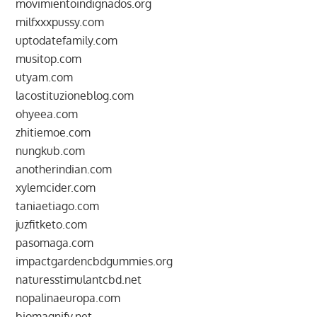
movimientoindignados.org
milfxxxpussy.com
uptodatefamily.com
musitop.com
utyam.com
lacostituzioneblog.com
ohyeea.com
zhitiemoe.com
nungkub.com
anotherindian.com
xylemcider.com
taniaetiago.com
juzfitketo.com
pasomaga.com
impactgardencbdgummies.org
naturesstimulantcbd.net
nopalinaeuropa.com
biomagnify.net