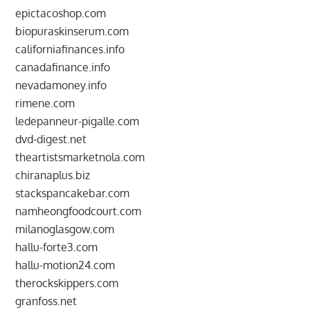
epictacoshop.com
biopuraskinserum.com
californiafinances.info
canadafinance.info
nevadamoney.info
rimene.com
ledepanneur-pigalle.com
dvd-digest.net
theartistsmarketnola.com
chiranaplus.biz
stackspancakebar.com
namheongfoodcourt.com
milanoglasgow.com
hallu-forte3.com
hallu-motion24.com
therockskippers.com
granfoss.net