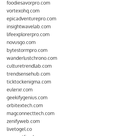
foodiesavorpro.com
vortexohq.com
epicadventurepro.com
insightwavelab.com
lifeexplorerpro.com
novusgo.com
bytestormpro.com
wanderlustchrono.com
culturetrendlab.com
trendsensehub.com
ticktockenigma.com
eulerxr.com
geekifygenius.com
orbitextech.com
magconnecttech.com
zenifyweb.com
livetogel.co