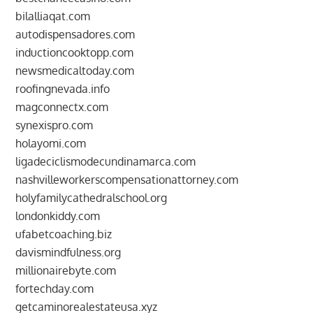
bilalliaqat.com
autodispensadores.com
inductioncooktopp.com
newsmedicaltoday.com
roofingnevada.info
magconnectx.com
synexispro.com
holayomi.com
ligadeciclismodecundinamarca.com
nashvilleworkerscompensationattorney.com
holyfamilycathedralschool.org
londonkiddy.com
ufabetcoaching.biz
davismindfulness.org
millionairebyte.com
fortechday.com
getcaminorealestateusa.xyz