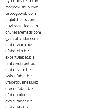
byteboosttech.com
magnexushub.com
virtuogoweb.com
biglotshours.com
buyliraglutide.com
onlinesafemeds.com
gyanibhandar.com
ufabetwarp.biz
ufabetclip.biz
expertufabet.biz
fantasyufabet.biz
ufabetsiam.biz
swissufabet.biz
ufabetbusiness.biz
greenufabet.biz
ufabetcolor.biz
extraufabet.biz
ufabetlife.biz