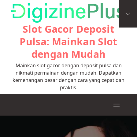
Skip
to
content
Slot Gacor Deposit
Pulsa: Mainkan Slot
dengan Mudah
Mainkan slot gacor dengan deposit pulsa dan
nikmati permainan dengan mudah. Dapatkan
kemenangan besar dengan cara yang cepat dan
praktis.