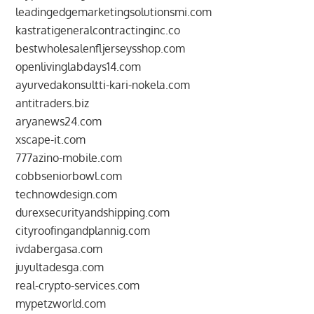
leadingedgemarketingsolutionsmi.com
kastratigeneralcontractinginc.co
bestwholesalenfljerseysshop.com
openlivinglabdays14.com
ayurvedakonsultti-kari-nokela.com
antitraders.biz
aryanews24.com
xscape-it.com
777azino-mobile.com
cobbseniorbowl.com
technowdesign.com
durexsecurityandshipping.com
cityroofingandplannig.com
ivdabergasa.com
juyultadesga.com
real-crypto-services.com
mypetzworld.com