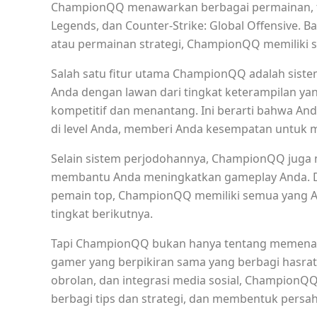
ChampionQQ menawarkan berbagai permainan, ter
Legends, dan Counter-Strike: Global Offensive
atau permainan strategi, ChampionQQ memiliki 
Salah satu fitur utama ChampionQQ adalah sist
Anda dengan lawan dari tingkat keterampilan y
kompetitif dan menantang. Ini berarti bahwa A
di level Anda, memberi Anda kesempatan untuk 
Selain sistem perjodohannya, ChampionQQ juga
membantu Anda meningkatkan gameplay Anda. Dar
pemain top, ChampionQQ memiliki semua yang 
tingkat berikutnya.
Tapi ChampionQQ bukan hanya tentang memenan
gamer yang berpikiran sama yang berbagi hasra
obrolan, dan integrasi media sosial, Champion
berbagi tips dan strategi, dan membentuk persa