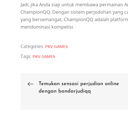
Jadi, jika Anda siap untuk membawa permainan A
ChampionQQ. Dengan sistem perjodohan yang ca
yang bersemangat, ChampionQQ adalah platform
mendominasi kompetisi.
Categories:
PKV GAMES
Tags:
PKV GAMES
Temukan sensasi perjudian online
Post
dengan bandarjudiqq
navigation