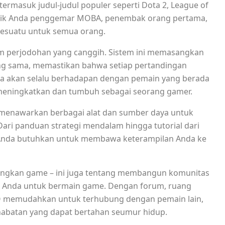
masuk judul-judul populer seperti Dota 2, League of
. Baik Anda penggemar MOBA, penembak orang pertama,
sesuatu untuk semua orang.
em perjodohan yang canggih. Sistem ini memasangkan
ang sama, memastikan bahwa setiap pertandingan
nda akan selalu berhadapan dengan pemain yang berada
meningkatkan dan tumbuh sebagai seorang gamer.
 menawarkan berbagai alat dan sumber daya untuk
i panduan strategi mendalam hingga tutorial dari
Anda butuhkan untuk membawa keterampilan Anda ke
gkan game – ini juga tentang membangun komunitas
t Anda untuk bermain game. Dengan forum, ruang
QQ memudahkan untuk terhubung dengan pemain lain,
habatan yang dapat bertahan seumur hidup.