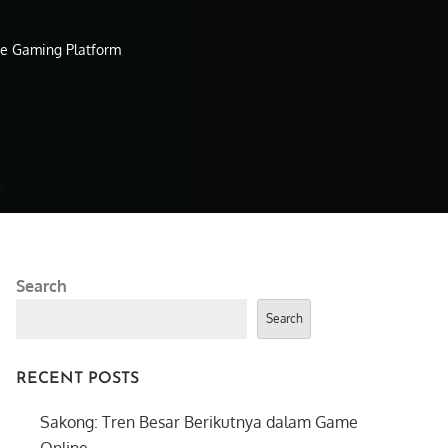
e Gaming Platform
Search
Search
RECENT POSTS
Sakong: Tren Besar Berikutnya dalam Game
Online