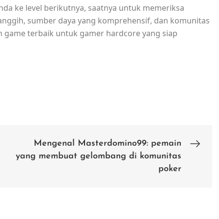
nda ke level berikutnya, saatnya untuk memeriksa
nggih, sumber daya yang komprehensif, dan komunitas
 game terbaik untuk gamer hardcore yang siap
Mengenal Masterdomino99: pemain
yang membuat gelombang di komunitas
poker