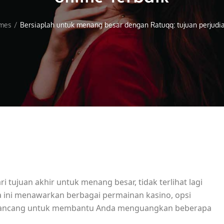
mes
Bersiaplah untuk menang besar dengan Ratuqq: tujuan perjudia
 tujuan akhir untuk menang besar, tidak terlihat lagi
a ini menawarkan berbagai permainan kasino, opsi
dirancang untuk membantu Anda menguangkan beberapa