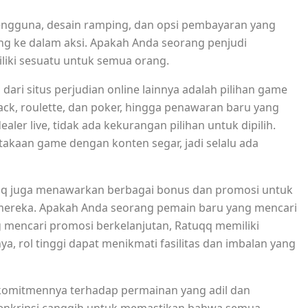
ngguna, desain ramping, dan opsi pembayaran yang
 ke dalam aksi. Apakah Anda seorang penjudi
iki sesuatu untuk semua orang.
ari situs perjudian online lainnya adalah pilihan game
kjack, roulette, dan poker, hingga penawaran baru yang
aler live, tidak ada kekurangan pilihan untuk dipilih.
akaan game dengan konten segar, jadi selalu ada
qq juga menawarkan berbagai bonus dan promosi untuk
reka. Apakah Anda seorang pemain baru yang mencari
g mencari promosi berkelanjutan, Ratuqq memiliki
a, rol tinggi dapat menikmati fasilitas dan imbalan yang
 komitmennya terhadap permainan yang adil dan
 enkripsi canggih untuk memastikan bahwa semua