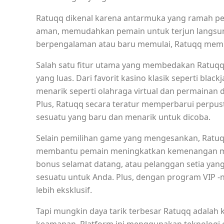
Ratuqq dikenal karena antarmuka yang ramah pe
aman, memudahkan pemain untuk terjun langsung
berpengalaman atau baru memulai, Ratuqq memil
Salah satu fitur utama yang membedakan Ratuqq d
yang luas. Dari favorit kasino klasik seperti blac
menarik seperti olahraga virtual dan permainan de
Plus, Ratuqq secara teratur memperbarui perpust
sesuatu yang baru dan menarik untuk dicoba.
Selain pemilihan game yang mengesankan, Ratu
membantu pemain meningkatkan kemenangan me
bonus selamat datang, atau pelanggan setia yan
sesuatu untuk Anda. Plus, dengan program VIP -ny
lebih eksklusif.
Tapi mungkin daya tarik terbesar Ratuqq adalah
keamanan. Platform ini menggunakan teknologi