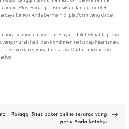
 aman. Plus, Ratuqq dilisensikan dan diatur oleh
percaya bahwa Anda bermain di platform yang dapat
nang -senang dalam prosesnya, tidak terlihat lagi dari
s yang murah hati, dan komitmen terhadap keamanan,
ara pemain dari semua tingkatan. Daftar hari ini dan
erius!
ino
Rajaqq: Situs poker online teratas yang
perlu Anda ketahui