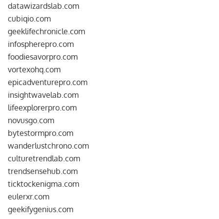
datawizardslab.com
cubiqio.com
geeklifechronicle.com
infospherepro.com
foodiesavorpro.com
vortexohq.com
epicadventurepro.com
insightwavelab.com
lifeexplorerpro.com
novusgo.com
bytestormpro.com
wanderlustchrono.com
culturetrendlab.com
trendsensehub.com
ticktockenigma.com
eulerxr.com
geekifygenius.com