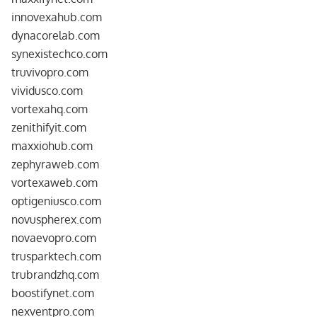
innovexahub.com
dynacorelab.com
synexistechco.com
truvivopro.com
vividusco.com
vortexahq.com
zenithifyit.com
maxxiohub.com
zephyraweb.com
vortexaweb.com
optigeniusco.com
novuspherex.com
novaevopro.com
trusparktech.com
trubrandzhq.com
boostifynet.com
nexventpro.com