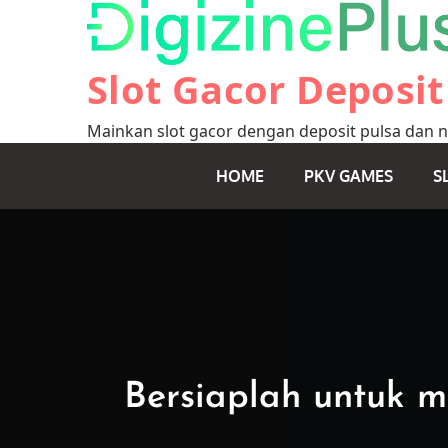
Skip
to
content
Slot Gacor Deposi
Mainkan slot gacor dengan deposit pulsa dan
HOME
PKV GAMES
S
Bersiaplah untuk m