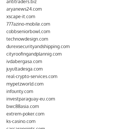
antitraders.biz
aryanews24.com
xscape-it.com
777azino-mobile.com
cobbseniorbowl.com
technowdesign.com
durexsecurityandshipping.com
cityroofingandplannig.com
ivdabergasa.com
juyultadesga.com
real-crypto-services.com
mypetzworld.com
infounty.com
investparaguay-eu.com
bwc88asia.com
extrem-poker.com
ks-casino.com
carcarepoints.com