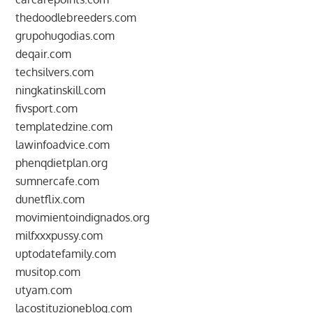
thedoodlebreeders.com
grupohugodias.com
deqair.com
techsilvers.com
ningkatinskill.com
fivsport.com
templatedzine.com
lawinfoadvice.com
phenqdietplan.org
sumnercafe.com
dunetflix.com
movimientoindignados.org
milfxxxpussy.com
uptodatefamily.com
musitop.com
utyam.com
lacostituzioneblog.com