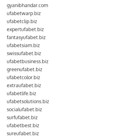
gyanibhandar.com
ufabetwarp.biz
ufabetclip.biz
expertufabet.biz
fantasyufabet.biz
ufabetsiam.biz
swissufabet.biz
ufabetbusiness.biz
greenufabet.biz
ufabetcolor.biz
extraufabet.biz
ufabetlife.biz
ufabetsolutions.biz
socialufabet.biz
surfufabet.biz
ufabetbest.biz
sureufabet.biz