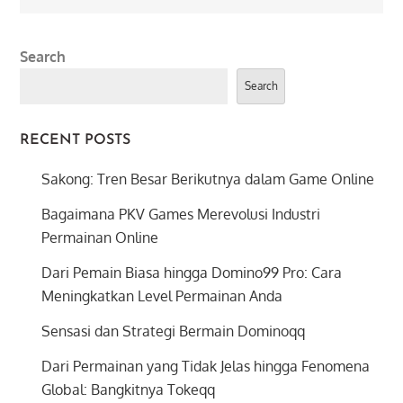
Search
Search
RECENT POSTS
Sakong: Tren Besar Berikutnya dalam Game Online
Bagaimana PKV Games Merevolusi Industri
Permainan Online
Dari Pemain Biasa hingga Domino99 Pro: Cara
Meningkatkan Level Permainan Anda
Sensasi dan Strategi Bermain Dominoqq
Dari Permainan yang Tidak Jelas hingga Fenomena
Global: Bangkitnya Tokeqq