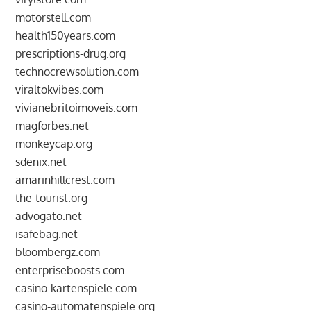
motorstell.com
health150years.com
prescriptions-drug.org
technocrewsolution.com
viraltokvibes.com
vivianebritoimoveis.com
magforbes.net
monkeycap.org
sdenix.net
amarinhillcrest.com
the-tourist.org
advogato.net
isafebag.net
bloombergz.com
enterpriseboosts.com
casino-kartenspiele.com
casino-automatenspiele.org