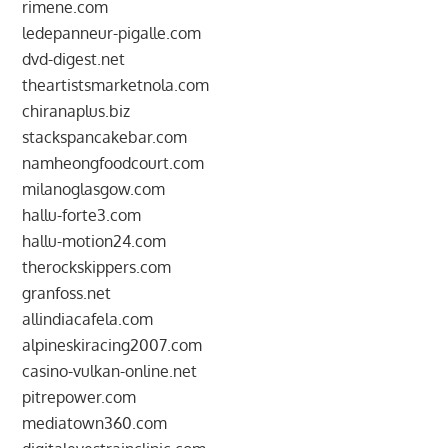
rimene.com
ledepanneur-pigalle.com
dvd-digest.net
theartistsmarketnola.com
chiranaplus.biz
stackspancakebar.com
namheongfoodcourt.com
milanoglasgow.com
hallu-forte3.com
hallu-motion24.com
therockskippers.com
granfoss.net
allindiacafela.com
alpineskiracing2007.com
casino-vulkan-online.net
pitrepower.com
mediatown360.com