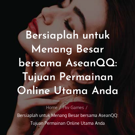
Bersiaplah untuk
Menang Besar
bersama AseanQQ:
Tujuan Permainan
Online Utama Anda
Home
Pkv Games
Bersiaplah untuk Menang Besar bersama AseanQQ:
Tujuan Permainan Online Utama Anda