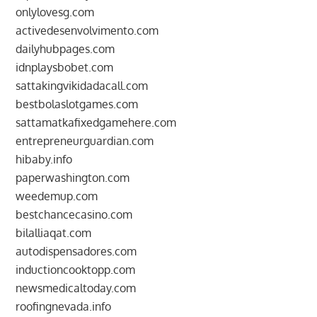
onlylovesg.com
activedesenvolvimento.com
dailyhubpages.com
idnplaysbobet.com
sattakingvikidadacall.com
bestbolaslotgames.com
sattamatkafixedgamehere.com
entrepreneurguardian.com
hibaby.info
paperwashington.com
weedemup.com
bestchancecasino.com
bilalliaqat.com
autodispensadores.com
inductioncooktopp.com
newsmedicaltoday.com
roofingnevada.info