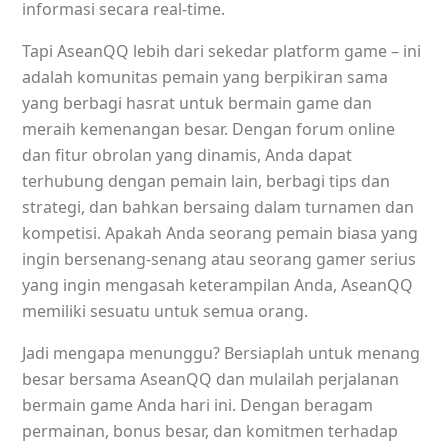
informasi secara real-time.
Tapi AseanQQ lebih dari sekedar platform game – ini
adalah komunitas pemain yang berpikiran sama
yang berbagi hasrat untuk bermain game dan
meraih kemenangan besar. Dengan forum online
dan fitur obrolan yang dinamis, Anda dapat
terhubung dengan pemain lain, berbagi tips dan
strategi, dan bahkan bersaing dalam turnamen dan
kompetisi. Apakah Anda seorang pemain biasa yang
ingin bersenang-senang atau seorang gamer serius
yang ingin mengasah keterampilan Anda, AseanQQ
memiliki sesuatu untuk semua orang.
Jadi mengapa menunggu? Bersiaplah untuk menang
besar bersama AseanQQ dan mulailah perjalanan
bermain game Anda hari ini. Dengan beragam
permainan, bonus besar, dan komitmen terhadap