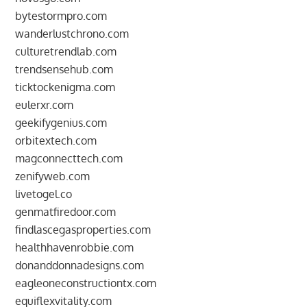
bytestormpro.com
wanderlustchrono.com
culturetrendlab.com
trendsensehub.com
ticktockenigma.com
eulerxr.com
geekifygenius.com
orbitextech.com
magconnecttech.com
zenifyweb.com
livetogel.co
genmatfiredoor.com
findlascegasproperties.com
healthhavenrobbie.com
donanddonnadesigns.com
eagleoneconstructiontx.com
equiflexvitality.com