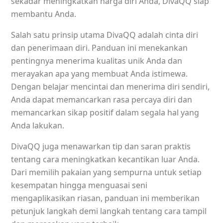
sekadar meningkatkan harga diri Anda, DivaQQ siap
membantu Anda.
Salah satu prinsip utama DivaQQ adalah cinta diri
dan penerimaan diri. Panduan ini menekankan
pentingnya menerima kualitas unik Anda dan
merayakan apa yang membuat Anda istimewa.
Dengan belajar mencintai dan menerima diri sendiri,
Anda dapat memancarkan rasa percaya diri dan
memancarkan sikap positif dalam segala hal yang
Anda lakukan.
DivaQQ juga menawarkan tip dan saran praktis
tentang cara meningkatkan kecantikan luar Anda.
Dari memilih pakaian yang sempurna untuk setiap
kesempatan hingga menguasai seni
mengaplikasikan riasan, panduan ini memberikan
petunjuk langkah demi langkah tentang cara tampil