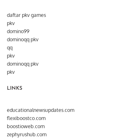
daftar pkv games
pkv
domino99
dominoqq pkv
qq
pkv
dominoqq pkv
pkv
LINKS
educationalnewsupdates.com
flexiboostco.com
boostioweb.com
zephyrushub.com