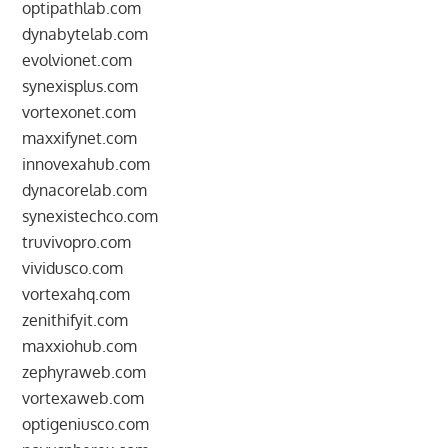
optipathlab.com
dynabytelab.com
evolvionet.com
synexisplus.com
vortexonet.com
maxxifynet.com
innovexahub.com
dynacorelab.com
synexistechco.com
truvivopro.com
vividusco.com
vortexahq.com
zenithifyit.com
maxxiohub.com
zephyraweb.com
vortexaweb.com
optigeniusco.com