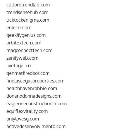
culturetrendlab.com
trendsensehub.com
ticktockenigma.com
eulerxr.com
geekifygenius.com
orbitextech.com
magconnecttech.com
zenifyweb.com
livetogel.co
genmatfiredoor.com
findlascegasproperties.com
healthhavenrobbie.com
donanddonnadesigns.com
eagleoneconstructiontx.com
equiflexvitality.com
onlylovesg.com
activedesenvolvimento.com