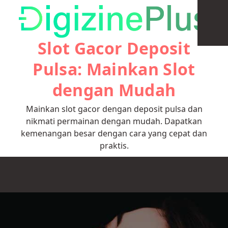
Skip
to
content
Slot Gacor Deposit
Pulsa: Mainkan Slot
dengan Mudah
Mainkan slot gacor dengan deposit pulsa dan
nikmati permainan dengan mudah. Dapatkan
kemenangan besar dengan cara yang cepat dan
praktis.