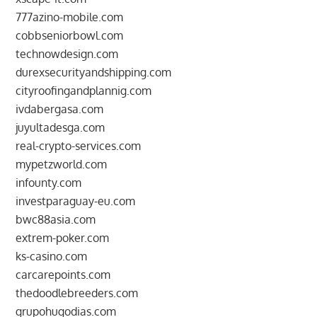
777azino-mobile.com
cobbseniorbowl.com
technowdesign.com
durexsecurityandshipping.com
cityroofingandplannig.com
ivdabergasa.com
juyultadesga.com
real-crypto-services.com
mypetzworld.com
infounty.com
investparaguay-eu.com
bwc88asia.com
extrem-poker.com
ks-casino.com
carcarepoints.com
thedoodlebreeders.com
grupohugodias.com