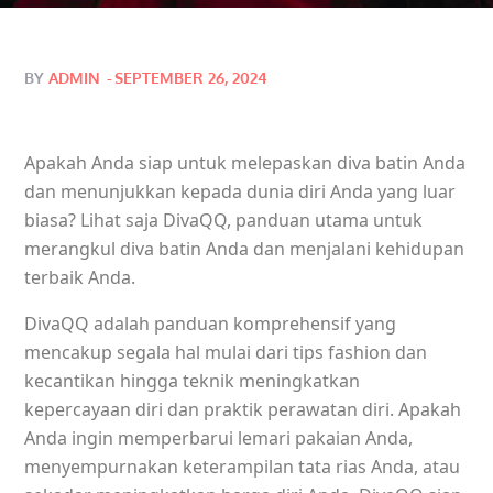
Posted
BY
ADMIN
SEPTEMBER 26, 2024
on
Apakah Anda siap untuk melepaskan diva batin Anda
dan menunjukkan kepada dunia diri Anda yang luar
biasa? Lihat saja DivaQQ, panduan utama untuk
merangkul diva batin Anda dan menjalani kehidupan
terbaik Anda.
DivaQQ adalah panduan komprehensif yang
mencakup segala hal mulai dari tips fashion dan
kecantikan hingga teknik meningkatkan
kepercayaan diri dan praktik perawatan diri. Apakah
Anda ingin memperbarui lemari pakaian Anda,
menyempurnakan keterampilan tata rias Anda, atau