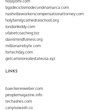
holayomi.com
ligadeciclismodecundinamarca.com
nashvilleworkerscompensationattorney.com
holyfamilycathedralschool.org
londonkiddy.com
ufabetcoaching.biz
davismindfulness.org
millionairebyte.com
fortechday.com
getcaminorealestateusa.xyz
LINKS
baeckereiweber.com
peoplemagazine.info
techashes.com
canyouwash.co