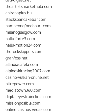
dvd-digest.net
theartistsmarketnola.com
chiranaplus.biz
stackspancakebar.com
namheongfoodcourt.com
milanoglasgow.com
hallu-forte3.com
hallu-motion24.com
therockskippers.com
granfoss.net
allindiacafela.com
alpineskiracing2007.com
casino-vulkan-online.net
pitrepower.com
mediatown360.com
digitaleyestrainclinic.com
missionposible.com
online-casinos-vegas.com