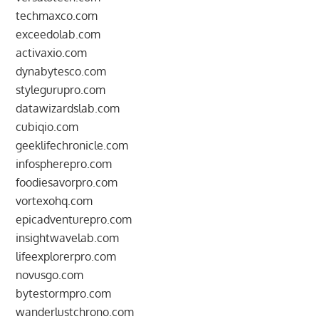
techmaxco.com
exceedolab.com
activaxio.com
dynabytesco.com
stylegurupro.com
datawizardslab.com
cubiqio.com
geeklifechronicle.com
infospherepro.com
foodiesavorpro.com
vortexohq.com
epicadventurepro.com
insightwavelab.com
lifeexplorerpro.com
novusgo.com
bytestormpro.com
wanderlustchrono.com