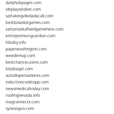
dailyhubpages.com
idnplaysbobet.com
sattakingvikidadacall.com
bestbolaslotgames.com
sattamatkafixedgamehere.com
entrepreneurguardian.com
hibaby.info
paperwashington.com
weedemup.com
bestchancecasino.com
bilalliaqat.com
autodispensadores.com
inductioncooktopp.com
newsmedicaltoday.com
roofingnevada.info
magconnectx.com
synexispro.com