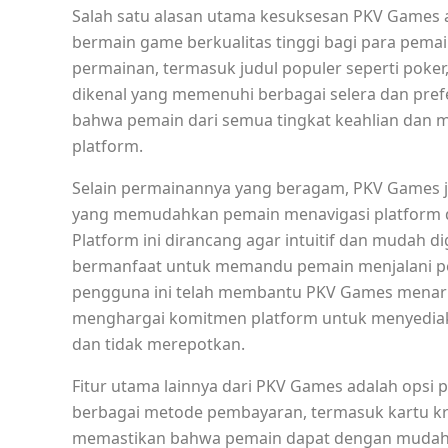
Salah satu alasan utama kesuksesan PKV Games
bermain game berkualitas tinggi bagi para pem
permainan, termasuk judul populer seperti poke
dikenal yang memenuhi berbagai selera dan pref
bahwa pemain dari semua tingkat keahlian dan 
platform.
Selain permainannya yang beragam, PKV Games
yang memudahkan pemain menavigasi platform 
Platform ini dirancang agar intuitif dan mudah di
bermanfaat untuk memandu pemain menjalani p
pengguna ini telah membantu PKV Games menarik
menghargai komitmen platform untuk menyedi
dan tidak merepotkan.
Fitur utama lainnya dari PKV Games adalah ops
berbagai metode pembayaran, termasuk kartu kre
memastikan bahwa pemain dapat dengan mudah 