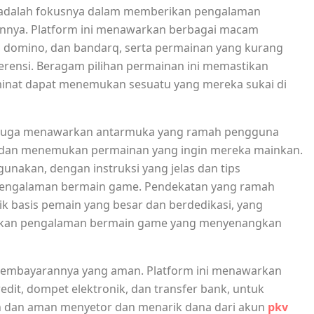
 adalah fokusnya dalam memberikan pengalaman
ainnya. Platform ini menawarkan berbagai macam
r, domino, dan bandarq, serta permainan yang kurang
erensi. Beragam pilihan permainan ini memastikan
minat dapat menemukan sesuatu yang mereka sukai di
 juga menawarkan antarmuka yang ramah pengguna
dan menemukan permainan yang ingin mereka mainkan.
gunakan, dengan instruksi yang jelas dan tips
engalaman bermain game. Pendekatan yang ramah
 basis pemain yang besar dan berdedikasi, yang
akan pengalaman bermain game yang menyenangkan
i pembayarannya yang aman. Platform ini menawarkan
dit, dompet elektronik, dan transfer bank, untuk
dan aman menyetor dan menarik dana dari akun
pkv