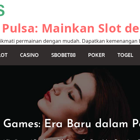
t Pulsa: Mainkan Slot 
 nikmati permainan dengan mudah. Dapatkan kemenangan be
LOT
CASINO
SBOBET88
POKER
TOGEL
 Games: Era Baru dalam P