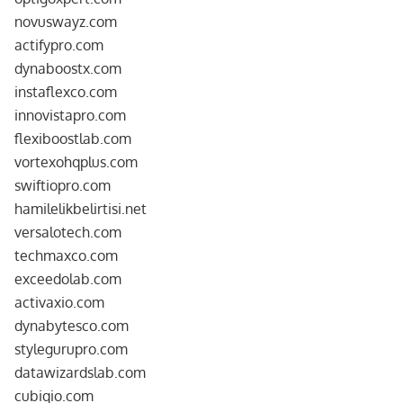
novuswayz.com
actifypro.com
dynaboostx.com
instaflexco.com
innovistapro.com
flexiboostlab.com
vortexohqplus.com
swiftiopro.com
hamilelikbelirtisi.net
versalotech.com
techmaxco.com
exceedolab.com
activaxio.com
dynabytesco.com
stylegurupro.com
datawizardslab.com
cubiqio.com