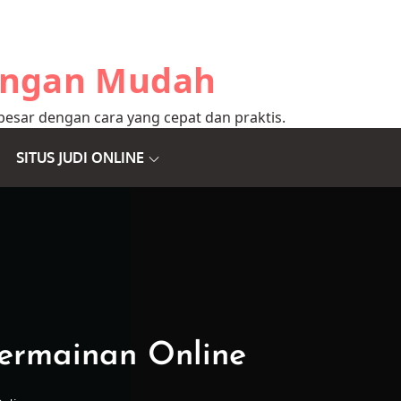
dengan Mudah
sar dengan cara yang cepat dan praktis.
SITUS JUDI ONLINE
ermainan Online