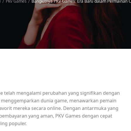
e
Pkv Games
Bangkitnya PKV Games: Era Baru dalam Permainan O
ne telah mengalami perubahan yang signifikan dengan
elah menggemparkan dunia game, menawarkan pemain
vorit mereka secara online. Dengan antarmuka yang
 pembayaran yang aman, PKV Games dengan cepat
ing populer.