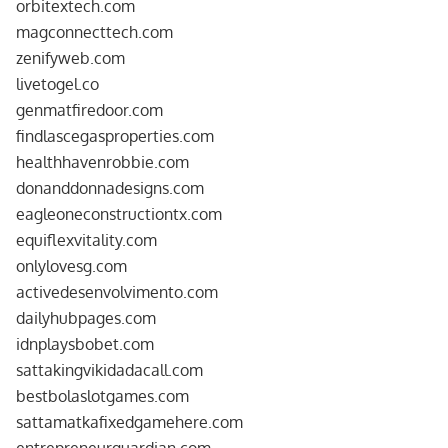
orbitextech.com
magconnecttech.com
zenifyweb.com
livetogel.co
genmatfiredoor.com
findlascegasproperties.com
healthhavenrobbie.com
donanddonnadesigns.com
eagleoneconstructiontx.com
equiflexvitality.com
onlylovesg.com
activedesenvolvimento.com
dailyhubpages.com
idnplaysbobet.com
sattakingvikidadacall.com
bestbolaslotgames.com
sattamatkafixedgamehere.com
entrepreneurguardian.com