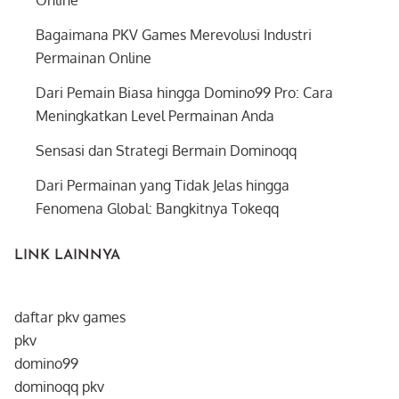
Bagaimana PKV Games Merevolusi Industri
Permainan Online
Dari Pemain Biasa hingga Domino99 Pro: Cara
Meningkatkan Level Permainan Anda
Sensasi dan Strategi Bermain Dominoqq
Dari Permainan yang Tidak Jelas hingga
Fenomena Global: Bangkitnya Tokeqq
LINK LAINNYA
daftar pkv games
pkv
domino99
dominoqq pkv