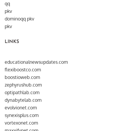
qq
pkv
dominoqq pkv
pkv
LINKS
educationalnewsupdates.com
flexiboostco.com
boostioweb.com
zephyrushub.com
optipathlab.com
dynabytelab.com
evolvionet.com
synexisplus.com
vortexonet.com
maxxifynet.com