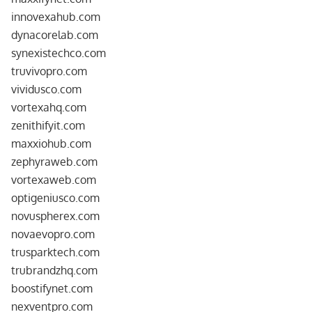
innovexahub.com
dynacorelab.com
synexistechco.com
truvivopro.com
vividusco.com
vortexahq.com
zenithifyit.com
maxxiohub.com
zephyraweb.com
vortexaweb.com
optigeniusco.com
novuspherex.com
novaevopro.com
trusparktech.com
trubrandzhq.com
boostifynet.com
nexventpro.com