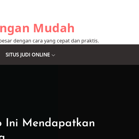
dengan Mudah
sar dengan cara yang cepat dan praktis.
SITUS JUDI ONLINE
 Ini Mendapatkan
a