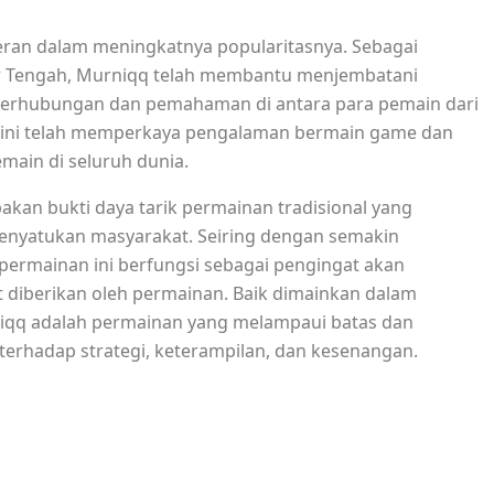
rperan dalam meningkatnya popularitasnya. Sebagai
r Tengah, Murniqq telah membantu menjembatani
erhubungan dan pemahaman di antara para pemain dari
a ini telah memperkaya pengalaman bermain game dan
main di seluruh dunia.
kan bukti daya tarik permainan tradisional yang
enyatukan masyarakat. Seiring dengan semakin
 permainan ini berfungsi sebagai pengingat akan
 diberikan oleh permainan. Baik dimainkan dalam
urniqq adalah permainan yang melampaui batas dan
erhadap strategi, keterampilan, dan kesenangan.