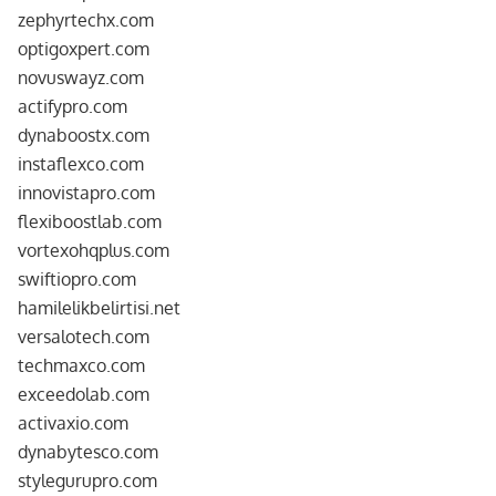
zephyrtechx.com
optigoxpert.com
novuswayz.com
actifypro.com
dynaboostx.com
instaflexco.com
innovistapro.com
flexiboostlab.com
vortexohqplus.com
swiftiopro.com
hamilelikbelirtisi.net
versalotech.com
techmaxco.com
exceedolab.com
activaxio.com
dynabytesco.com
stylegurupro.com