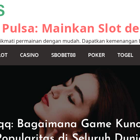
t Pulsa: Mainkan Slot 
 nikmati permainan dengan mudah. Dapatkan kemenangan be
LOT
CASINO
SBOBET88
POKER
TOGEL
iqq: Bagaimana Game Kuno
Popularitas di Seluruh Duni