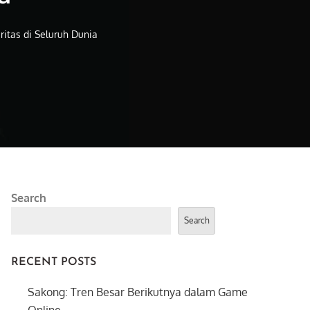
itas di Seluruh Dunia
Search
Search
RECENT POSTS
Sakong: Tren Besar Berikutnya dalam Game
Online