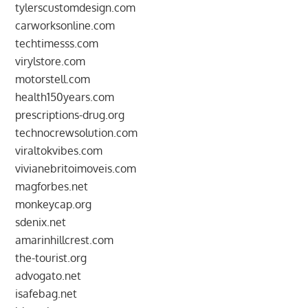
tylerscustomdesign.com
carworksonline.com
techtimesss.com
virylstore.com
motorstell.com
health150years.com
prescriptions-drug.org
technocrewsolution.com
viraltokvibes.com
vivianebritoimoveis.com
magforbes.net
monkeycap.org
sdenix.net
amarinhillcrest.com
the-tourist.org
advogato.net
isafebag.net