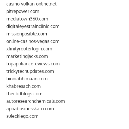
casino-vulkan-online.net
pitrepower.com
mediatown360.com
digitaleyestrainclinic.com
missionposible.com
online-casinos-vegas.com
xfinityrouterlogin.com
marketingjacks.com
topappliancereviews.com
trickytechupdates.com
hindiabhimaan.com
khabresach.com
thecbdblogs.com
autoresearchchemicals.com
apnabusinesskaro.com
suleckiego.com