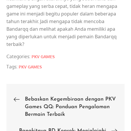
gameplay yang serba cepat, tidak heran mengapa
game ini menjadi begitu populer dalam beberapa
tahun terakhir. Jadi mengapa tidak mencoba
Bandarqq dan melihat apakah Anda memiliki apa
yang diperlukan untuk menjadi pemain Bandarqq
terbaik?
Categories:
PKV GAMES
Tags:
PKV GAMES
Post
Bebaskan Kegembiraan dengan PKV
Games QQ: Panduan Pengalaman
navigation
Bermain Terbaik
Bangkitnya BD Koprok: Menjelajahi