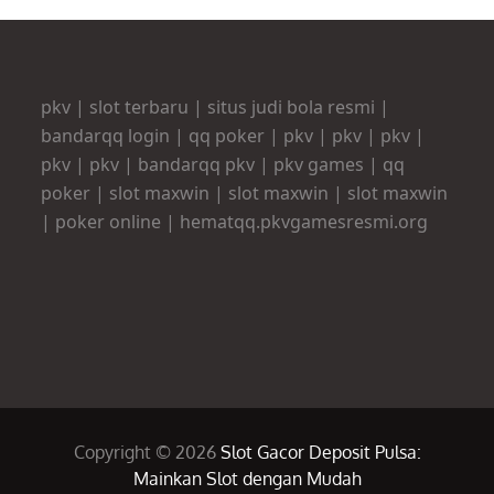
pkv
|
slot terbaru
|
situs judi bola resmi
|
bandarqq login
|
qq poker
|
pkv
|
pkv
|
pkv
|
pkv
|
pkv
|
bandarqq pkv
|
pkv games
|
qq
poker
|
slot maxwin
|
slot maxwin
|
slot maxwin
|
poker online
|
hematqq.pkvgamesresmi.org
Copyright © 2026
Slot Gacor Deposit Pulsa:
Mainkan Slot dengan Mudah