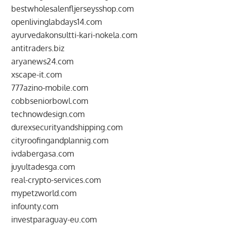
bestwholesalenfljerseysshop.com
openlivinglabdays14.com
ayurvedakonsultti-kari-nokela.com
antitraders.biz
aryanews24.com
xscape-it.com
777azino-mobile.com
cobbseniorbowl.com
technowdesign.com
durexsecurityandshipping.com
cityroofingandplannig.com
ivdabergasa.com
juyultadesga.com
real-crypto-services.com
mypetzworld.com
infounty.com
investparaguay-eu.com