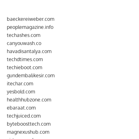
baeckereiweber.com
peoplemagazine.info
techashes.com
canyouwash.co
havadisantalya.com
techdtimes.com
techieboot.com
gundembalikesir.com
itechar.com
yesbold.com
healthhubzone.com
ebaraat.com
techjuiced.com
byteboosttech.com
magnexushub.com