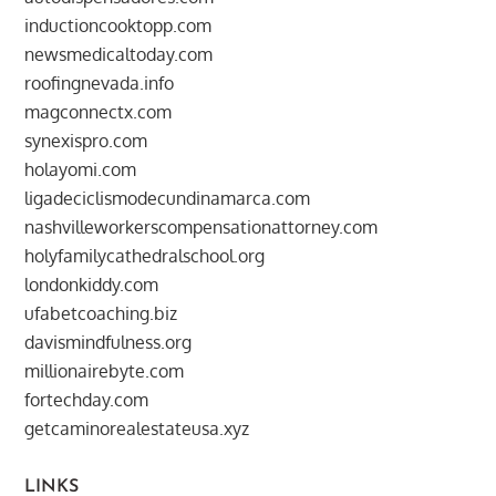
inductioncooktopp.com
newsmedicaltoday.com
roofingnevada.info
magconnectx.com
synexispro.com
holayomi.com
ligadeciclismodecundinamarca.com
nashvilleworkerscompensationattorney.com
holyfamilycathedralschool.org
londonkiddy.com
ufabetcoaching.biz
davismindfulness.org
millionairebyte.com
fortechday.com
getcaminorealestateusa.xyz
LINKS