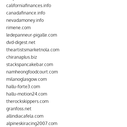
californiafinances.info
canadafinance.info
nevadamoney.info
rimene.com
ledepanneur-pigalle.com
dvd-digest.net
theartistsmarketnola.com
chiranaplus.biz
stackspancakebar.com
namheongfoodcourt.com
milanoglasgow.com
hallu-forte3.com
hallu-motion24.com
therockskippers.com
granfoss.net
allindiacafela.com
alpineskiracing2007.com