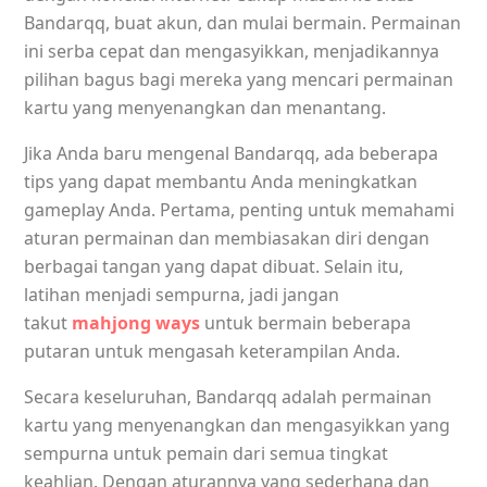
Bandarqq, buat akun, dan mulai bermain. Permainan
ini serba cepat dan mengasyikkan, menjadikannya
pilihan bagus bagi mereka yang mencari permainan
kartu yang menyenangkan dan menantang.
Jika Anda baru mengenal Bandarqq, ada beberapa
tips yang dapat membantu Anda meningkatkan
gameplay Anda. Pertama, penting untuk memahami
aturan permainan dan membiasakan diri dengan
berbagai tangan yang dapat dibuat. Selain itu,
latihan menjadi sempurna, jadi jangan
takut
mahjong ways
untuk bermain beberapa
putaran untuk mengasah keterampilan Anda.
Secara keseluruhan, Bandarqq adalah permainan
kartu yang menyenangkan dan mengasyikkan yang
sempurna untuk pemain dari semua tingkat
keahlian. Dengan aturannya yang sederhana dan