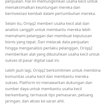
penjualan. Hal ini memungkinkan usaha kecil untuk
memaksimalkan keuntungan mereka dan
berinvestasi kembali dalam pertumbuhan mereka.
Selain itu, Oriqq2 memberi usaha kecil alat dan
analisis canggih untuk membantu mereka lebih
memahami pelanggan dan membuat keputusan
bisnis yang tepat. Dari melacak data penjualan
hingga menganalisis perilaku pelanggan, Oriqq2
memberikan alat yang dibutuhkan usaha kecil untuk
sukses di pasar digital saat ini.
Lebih jauh lagi, Oriqq2 berkomitmen untuk membina
komunitas usaha kecil dan membantu mereka
sukses. Platform ini menawarkan dukungan dan
sumber daya untuk membantu usaha kecil
berkembang, termasuk tips pemasaran, peluang
jaringan, dan akses ke saran ahli.