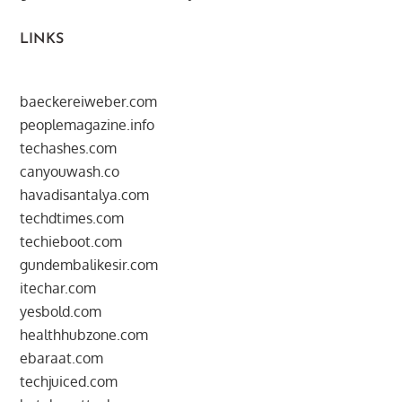
LINKS
baeckereiweber.com
peoplemagazine.info
techashes.com
canyouwash.co
havadisantalya.com
techdtimes.com
techieboot.com
gundembalikesir.com
itechar.com
yesbold.com
healthhubzone.com
ebaraat.com
techjuiced.com