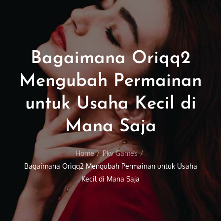
Bagaimana Oriqq2
Mengubah Permainan
untuk Usaha Kecil di
Mana Saja
Home
Pkv Games
Bagaimana Oriqq2 Mengubah Permainan untuk Usaha
Kecil di Mana Saja