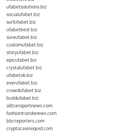
ufabetsolutions.biz
socialufabet.biz
surfufabet.biz
ufabetbest.biz
sureufabet.biz
customufabet.biz
storyufabet.biz
epicufabet.biz
crystalufabet.biz
ufabetok.biz
everufabet.biz
crowdufabet.biz
buildufabet.biz
alltransportnews.com
fashiontrandsnews.com
bbcreporters.com
cryptocasinoguid.com