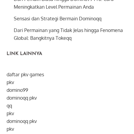
Meningkatkan Level Permainan Anda
Sensasi dan Strategi Bermain Dominoqq
Dari Permainan yang Tidak Jelas hingga Fenomena
Global: Bangkitnya Tokeqq
LINK LAINNYA
daftar pkv games
pkv
domino99
dominoqq pkv
qq
pkv
dominoqq pkv
pkv