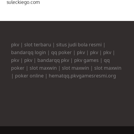
suleckiego.com
pkv
|
slot terbaru
|
situs judi bola resmi
|
bandarqq login
|
qq poker
|
pkv
|
pkv
|
pkv
|
pkv
|
pkv
|
bandarqq pkv
|
pkv games
|
qq
poker
|
slot maxwin
|
slot maxwin
|
slot maxwin
|
poker online
|
hematqq.pkvgamesresmi.org