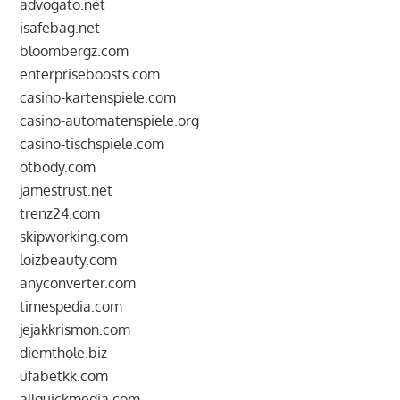
advogato.net
isafebag.net
bloombergz.com
enterpriseboosts.com
casino-kartenspiele.com
casino-automatenspiele.org
casino-tischspiele.com
otbody.com
jamestrust.net
trenz24.com
skipworking.com
loizbeauty.com
anyconverter.com
timespedia.com
jejakkrismon.com
diemthole.biz
ufabetkk.com
allquickmedia.com