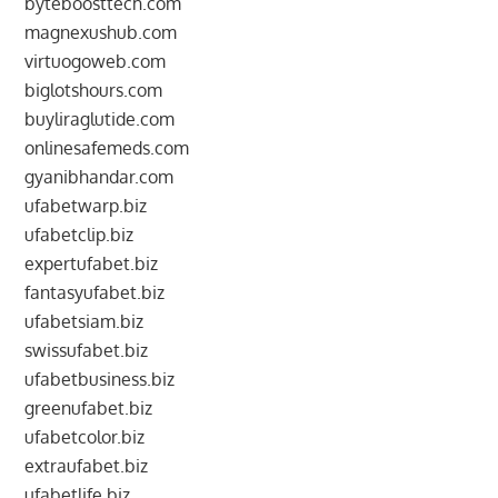
byteboosttech.com
magnexushub.com
virtuogoweb.com
biglotshours.com
buyliraglutide.com
onlinesafemeds.com
gyanibhandar.com
ufabetwarp.biz
ufabetclip.biz
expertufabet.biz
fantasyufabet.biz
ufabetsiam.biz
swissufabet.biz
ufabetbusiness.biz
greenufabet.biz
ufabetcolor.biz
extraufabet.biz
ufabetlife.biz