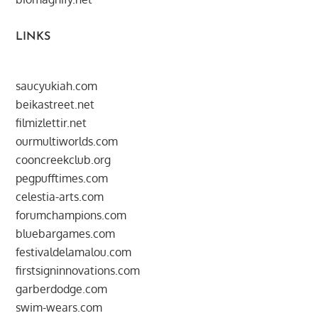
LINKS
saucyukiah.com
beikastreet.net
filmizlettir.net
ourmultiworlds.com
cooncreekclub.org
pegpufftimes.com
celestia-arts.com
forumchampions.com
bluebargames.com
festivaldelamalou.com
firstsigninnovations.com
garberdodge.com
swim-wears.com