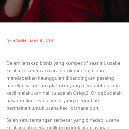
Posted
BY
ADMIN
MAY 18, 2026
on
Dalam lanskap bisnis yang kompetitif saat ini, usaha
kecil terus mencari cara untuk menonjol dan
mendapatkan keunggulan dibandingkan pesaing
mereka. Salah satu platform yang membantu usaha
kecil melakukan hal itu adalah Oriqq2. Oriqq2 adalah
pasar online revolusioner yang mengubah
permainan untuk usaha kecil di mana pun.
Salah satu tantangan terbesar yang dihadapi usaha
kecil adalah menampilkan produk atau layanan