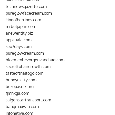
technewsgazette.com
pureglowfacecream.com
kingofherrings.com
mrbetjapan.com
anewentity.biz
appkuala.com
seo7days.com
pureglowcream.com
bloemenbezorgenvandaag.com
secrettohairgrowth.com
tasteofthaitogo.com
bunnynkitty.com
bezopasnik.org
fjmnxga.com
saigonstartransport.com
bangmaxwin.com
infonetive.com