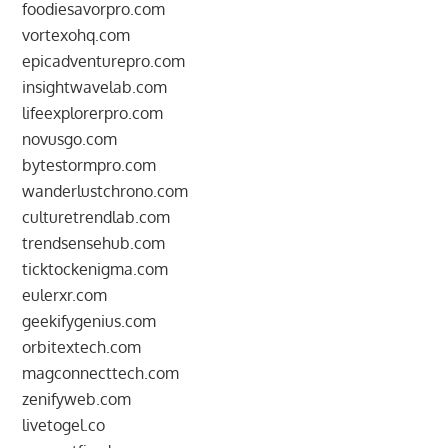
foodiesavorpro.com
vortexohq.com
epicadventurepro.com
insightwavelab.com
lifeexplorerpro.com
novusgo.com
bytestormpro.com
wanderlustchrono.com
culturetrendlab.com
trendsensehub.com
ticktockenigma.com
eulerxr.com
geekifygenius.com
orbitextech.com
magconnecttech.com
zenifyweb.com
livetogel.co