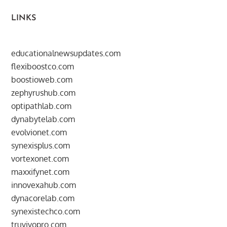
LINKS
educationalnewsupdates.com
flexiboostco.com
boostioweb.com
zephyrushub.com
optipathlab.com
dynabytelab.com
evolvionet.com
synexisplus.com
vortexonet.com
maxxifynet.com
innovexahub.com
dynacorelab.com
synexistechco.com
truvivopro.com